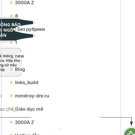
3000A Z
8
! Без рубрики
1
new
Blog
links_build
minstroy-dnr.ru
Giáo dục mở
3000A Z