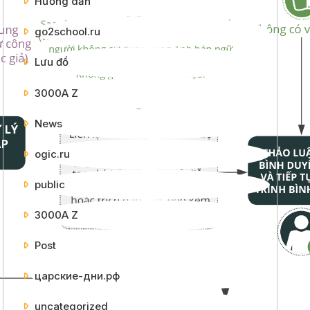
Hướng dẫn
go2school.ru
Lưu đồ
3000A Z
News
ogic.ru
public
3000A Z
Post
царские-дни.рф
uncategorized