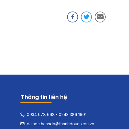
Thông tin liên hệ
0934 078 668 - 0243 386 1601
daihocthanhdo@thanhdouni.edu.vn