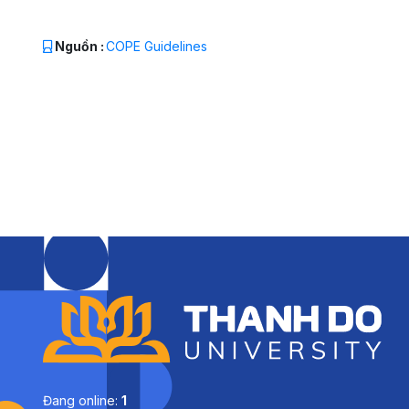
Nguồn :
COPE Guidelines
Đang online:
1