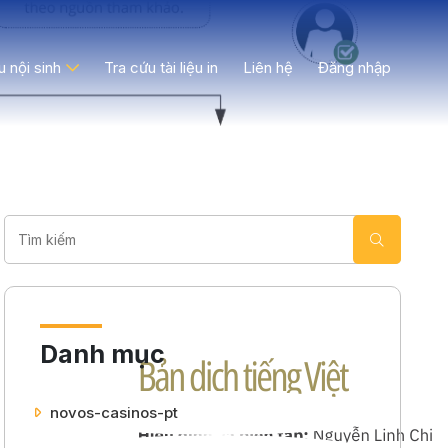
ệu nội sinh
Tra cứu tài liệu in
Liên hệ
Đăng nhập
Danh mục
novos-casinos-pt