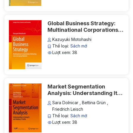
Global Business Strategy:
Multinational Corporations
Venturing into Emerging
Kazuyuki Motohashi
Markets
Thể loại:
Sách mở
Lượt xem: 38
Market Segmentation
Analysis: Understanding It,
Doing It, and Making It
Sara Dolnicar , Bettina Grün ,
Useful
Friedrich Leisch
Thể loại:
Sách mở
Lượt xem: 38