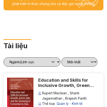
phát triển tri thức chung cho cả độc giả ngoài trường.
Tài liệu
Education and Skills for
Inclusive Growth, Green
Jobs and the Greening of
Rupert Maclean , Shanti
Economies in Asia: Case
Jagannathan , Brajesh Panth
Study Summaries of India,
Thể loại:
Quản lý - Kinh tế
Indonesia, Sri Lanka and Viet