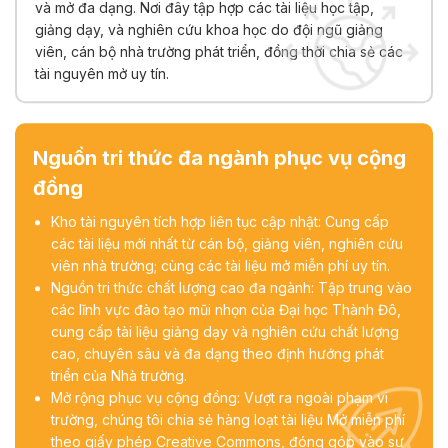
và mở đa dạng. Nơi đây tập hợp các tài liệu học tập,
giảng dạy, và nghiên cứu khoa học do đội ngũ giảng
viên, cán bộ nhà trường phát triển, đồng thời chia sẻ các
tài nguyên mở uy tín.
Nguồn tri thức đa ngành phục vụ cộng
đồng
Kho tài nguyên tích hợp liên tục cập nhật: Cung cấp
các tài liệu mới nhất từ cán bộ, giảng viên, nghiên cứu
viên nhà trường; cùng các tài liệu mở miễn phí uy tín.
Nguồn tri thức chất lượng cao đa ngành: Tập trung vào
các lĩnh vực đào tạo mũi nhọn của Đại học Thành Đô,
cung cấp tài liệu giảng dạy và nghiên cứu chất lượng
cao, chuyên sâu và đa dạng theo định hướng phát
triển của Nhà trường.
Mở rộng phục vụ cộng đồng: Vượt ra ngoài phạm vi
trường, chúng tôi chia sẻ hàng loạt tài liệu Mở miễn phí
theo giấy phép Creative Commons, đóng góp vào sự