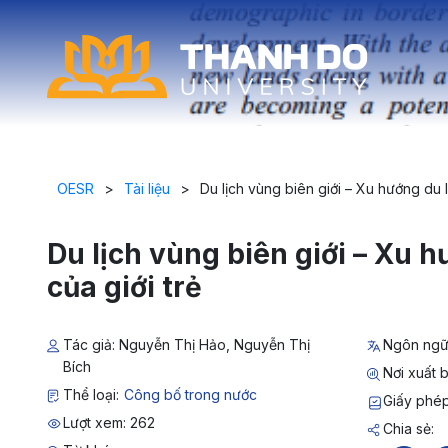
OESR
>
Tài liệu
>
Du lịch vùng biên giới – Xu hướng du lị
Du lịch vùng biên giới – Xu h
của giới trẻ
Tác giả: Nguyễn Thị Hảo, Nguyễn Thị
Ngôn ngữ:
Bích
Nơi xuất b
Thể loại:
Công bố trong nước
Giấy phép
Lượt xem: 262
Chia sẻ: