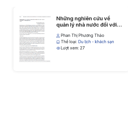
Những nghiên cứu về
ể
quản lý nhà nước đối với
n
điểm đến du lịch – một số
ch
Phan Thị Phương Thảo
vấn đề đặt ra và hướng giải
Thể loại:
Du lịch - khách sạn
quyết
Lượt xem: 27