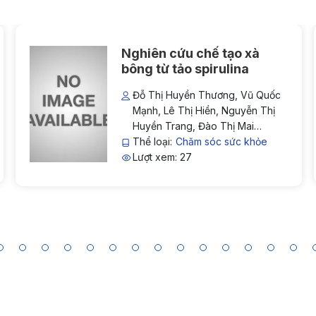
Nghiên cứu chế tạo xà
bông từ tảo spirulina
Đỗ Thị Huyền Thương, Vũ Quốc
Mạnh, Lê Thị Hiền, Nguyễn Thị
Huyền Trang, Đào Thị Mai
Hương, Phạm Văn Đại, Nguyễn
Thể loại:
Chăm sóc sức khỏe
Ngọc Linh, Phạm Thị Bích Đào
Lượt xem: 27