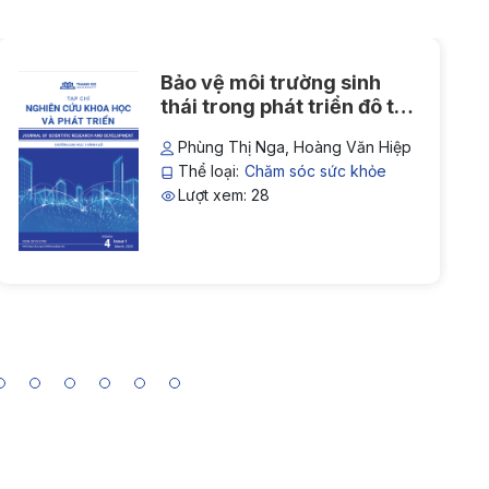
Bảo vệ môi trường sinh
thái trong phát triển đô thị
bền vững tại Việt Nam:
Phùng Thị Nga, Hoàng Văn Hiệp
Thực trạng và giải pháp
Thể loại:
Chăm sóc sức khỏe
Lượt xem: 28