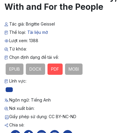
With and For the People
Tác giả: Brigitte Geissel
Thể loại:
Tài liệu mở
Lượt xem: 1388
Từ khóa:
Chọn định dạng để tải về:
EPUB
DOCX
PDF
MOBI
Lĩnh vực:
Ngôn ngữ: Tiếng Anh
Nơi xuất bản:
Giấy phép sử dụng: CC BY-NC-ND
Chia sẻ: