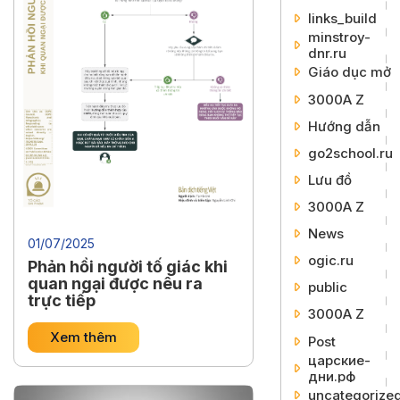
links_build
minstroy-
dnr.ru
Giáo dục mở
3000A Z
Hướng dẫn
go2school.ru
Lưu đồ
3000A Z
News
01/07/2025
ogic.ru
Phản hồi người tố giác khi
quan ngại được nêu ra
public
trực tiếp
3000A Z
Xem thêm
Post
царские-
дни.рф
uncategorize