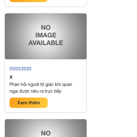
peaceful chamber, A child’s heart
would read and know
Shevchenko’s kind and watchful
eyes, And golden patterns in a row.
Chorus Mother, your children …
Continued
01/01/2020
x
Phản hồi người tố giác khi quan
ngại được nêu ra trực tiếp
Xem thêm