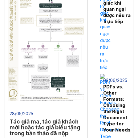
giác khi
suits your needs. This guide will
quan ngại
help you …
Continued
được nêu ra
trực tiếp
03/06/2025
PDFs vs.
Other
Formats:
Choosing
the Right
28/05/2025
Document
Tác giả ma, tác giả khách
Type for
mời hoặc tác giả biếu tặng
Your Needs
trong bản thảo đã nộp