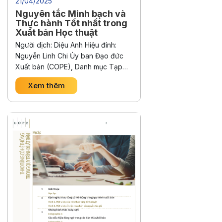
21/04/2025
Nguyên tắc Minh bạch và
Thực hành Tốt nhất trong
Xuất bản Học thuật
Người dịch: Diệu Anh Hiệu đính:
Nguyễn Linh Chi Ủy ban Đạo đức
Xuất bản (COPE), Danh mục Tạp
chí Truy cập Mở (DOAJ), Hiệp hội
Xem thêm
Xuất bản Học thuật Truy cập Mở
(OASPA), và Hiệp hội Các Biên tập
viên Y khoa Thế giới (WAME) là
những tổ chức học thuật đã hợp tác
…
Continued