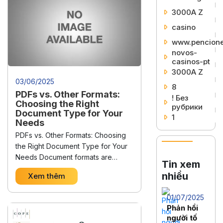
3000A Z
casino
www.pencione
novos-
casinos-pt
3000A Z
03/06/2025
8
PDFs vs. Other Formats:
! Без
Choosing the Right
рубрики
Document Type for Your
1
Needs
PDFs vs. Other Formats: Choosing
the Right Document Type for Your
Needs Document formats are
Tin xem
everywhere. They shape how we
nhiều
Xem thêm
share information, collaborate on
projects, and even how we present
01/07/2025
ourselves professionally. But with
Phản hồi
so many options available, it can be
người tố
tricky to decide which format best