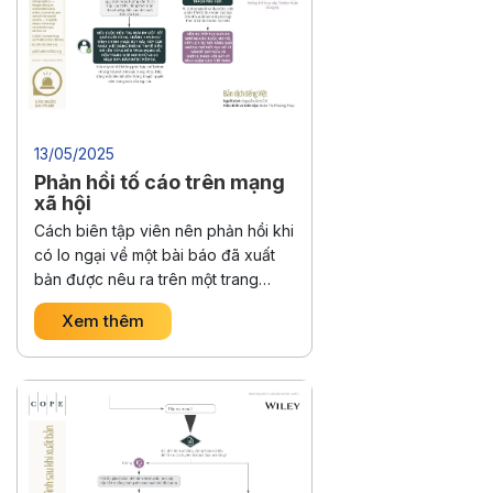
13/05/2025
Phản hồi tố cáo trên mạng
xã hội
Cách biên tập viên nên phản hồi khi
có lo ngại về một bài báo đã xuất
bản được nêu ra trên một trang
mạng xã hội. Lưu đồ này cung cấp
Xem thêm
quy trình từng bước để giúp biên
tập viên xử lý vấn đề này.