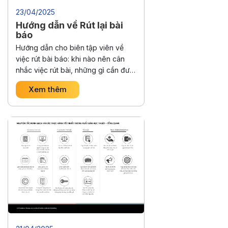
23/04/2025
Hướng dẫn về Rút lại bài
báo
Hướng dẫn cho biên tập viên về
việc rút bài báo: khi nào nên cân
nhắc việc rút bài, những gì cần đưa
vào thông báo, tốc độ rút bài nên
Xem thêm
như thế nào, ai nên đưa ra thông
báo rút bài và phải làm gì khi có
bằng chứng không thuyết phục về
việc …
Continued