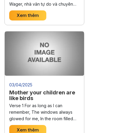
Wager, nhà văn tự do và chuyên
gia đào tạo Người dịch: Nguyễn
Xem thêm
Hương Giang Hiệu đính: Nguyễn
Linh Chi Mặc dù quyền tác giả
(authorship) nghe có vẻ đơn giản
trên lý thuyết, lại thường gây ra
nhiều tranh cãi …
Continued
03/04/2025
Mother your children are
like birds
Verse 1 For as long as I can
remember, The windows always
glowed for me, In the room filled
with quiet spring, And embroidered
Xem thêm
towels on the wall. In that sacred,