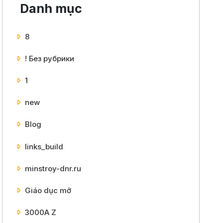
Danh mục
8
! Без рубрики
1
new
Blog
links_build
minstroy-dnr.ru
Giáo dục mở
3000A Z