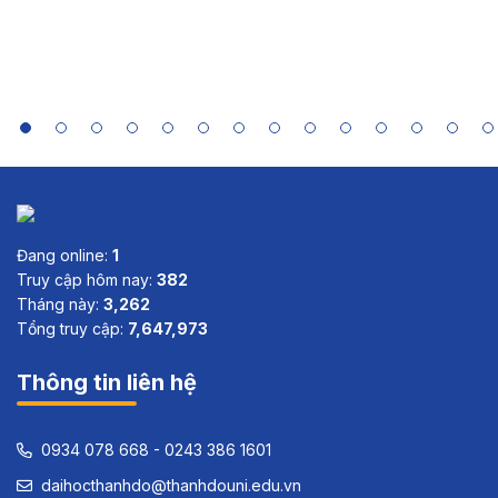
Summaries
of India,
Indonesia,
Sri Lanka
and Viet
Nam
Đang online:
1
Truy cập hôm nay:
382
Tháng này:
3,262
Tổng truy cập:
7,647,973
Thông tin liên hệ
0934 078 668 - 0243 386 1601
daihocthanhdo@thanhdouni.edu.vn