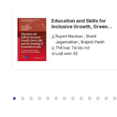
Education and Skills for
Inclusive Growth, Green
Jobs and the Greening of
Rupert Maclean , Shanti
Economies in Asia: Case
Jagannathan , Brajesh Panth
Study Summaries of India,
Thể loại:
Tài liệu mở
Indonesia, Sri Lanka and
Lượt xem: 43
Viet Nam