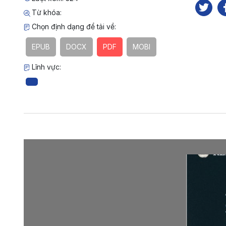
Từ khóa:
Chọn định dạng để tải về:
EPUB
DOCX
PDF
MOBI
Lĩnh vực: