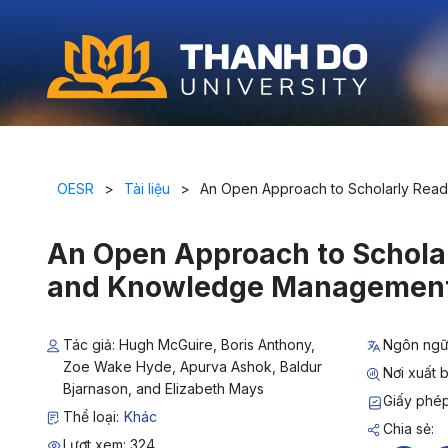
OESR
>
Tài liệu
>
An Open Approach to Scholarly Re
An Open Approach to Schola
and Knowledge Managemen
Tác giả: Hugh McGuire, Boris Anthony,
Ngôn ngữ
Zoe Wake Hyde, Apurva Ashok, Baldur
Nơi xuất 
Bjarnason, and Elizabeth Mays
Giấy phép
Thể loại:
Khác
Chia sẻ:
Lượt xem: 324