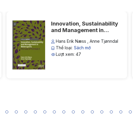
Innovation, Sustainability
and Management in
Motorsports: The Case of
Hans Erik Næss , Anne Tjønndal
Formula E
Thể loại:
Sách mở
Lượt xem: 47