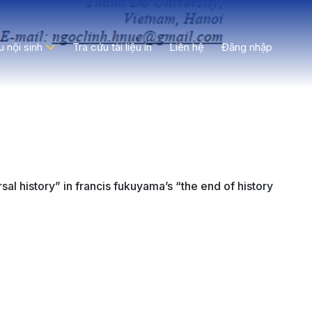
ệu nội sinh
Tra cứu tài liệu in
Liên hệ
Đăng nhập
al history” in francis fukuyama’s “the end of history