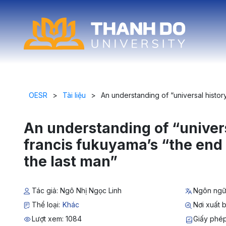
OESR
>
Tài liệu
>
An understanding of “universal history
An understanding of “univers
francis fukuyama’s “the end 
the last man”
Tác giả: Ngô Nhị Ngọc Linh
Ngôn ngữ
Thể loại:
Khác
Nơi xuất b
Lượt xem: 1084
Giấy phép