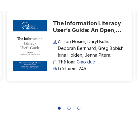
The Information Literacy
User’s Guide: An Open,
Online Textbook
Allison Hosier, Daryl Bullis,
Deborah Bernnard, Greg Bobish,
Irina Holden, Jenna Pitera
(Hecker), Tor Loney, Trudi
Thể loại:
Giáo dục
Jacobson
Lượt xem: 245