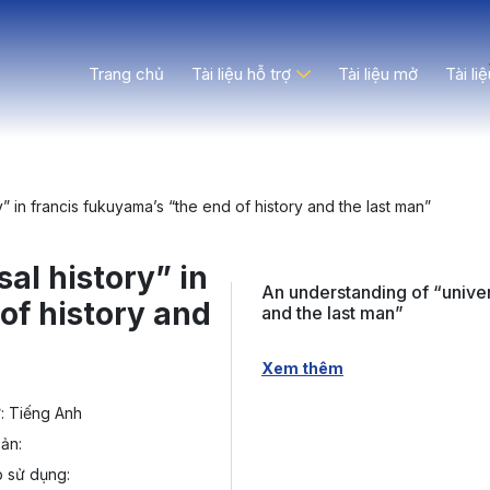
Trang chủ
Tài liệu hỗ trợ
Tài liệu mở
Tài li
” in francis fukuyama’s “the end of history and the last man”
al history” in
An understanding of “univers
of history and
and the last man”
Xem thêm
: Tiếng Anh
ản:
 sử dụng: