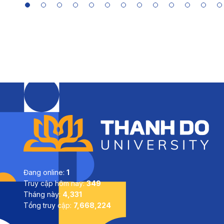
Đang online:
1
Truy cập hôm nay:
349
Tháng này:
4,331
Tổng truy cập:
7,668,224