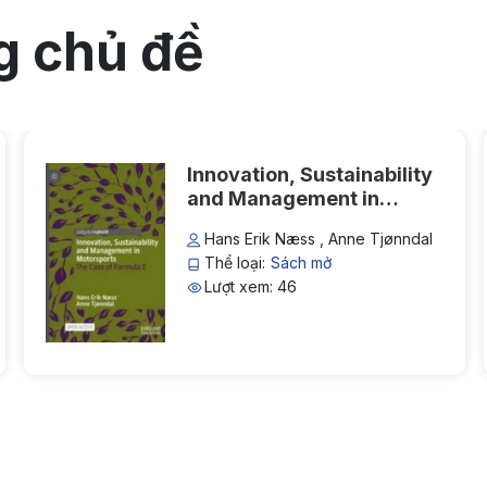
Flipbook Plugin Help
g chủ đề
documentation.
Innovation, Sustainability
and Management in
Motorsports: The Case of
Hans Erik Næss , Anne Tjønndal
Formula E
Thể loại:
Sách mở
Lượt xem: 46