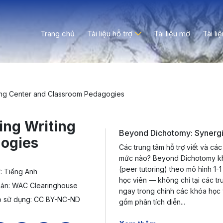
Trang chủ
Tài liệu hỗ trợ
Tài liệu mở
Tài li
ing Center and Classroom Pedagogies
ing Writing
Beyond Dichotomy: Synergi
ogies
Các trung tâm hỗ trợ viết và cá
mức nào? Beyond Dichotomy kh
(peer tutoring) theo mô hình 1-
: Tiếng Anh
học viên — không chỉ tại các tr
bản: WAC Clearinghouse
ngay trong chính các khóa học 
p sử dụng: CC BY-NC-ND
gồm phân tích diễn...