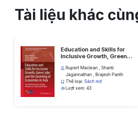
Tài liệu khác cùn
Education and Skills for
Inclusive Growth, Green
Jobs and the Greening of
Rupert Maclean , Shanti
Economies in Asia: Case
Jagannathan , Brajesh Panth
Study Summaries of India,
Thể loại:
Sách mở
Indonesia, Sri Lanka and
Lượt xem: 43
Viet Nam