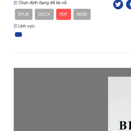
Chọn định dạng để tải về:
EPUB
DOCX
PDF
MOBI
Lĩnh vực: