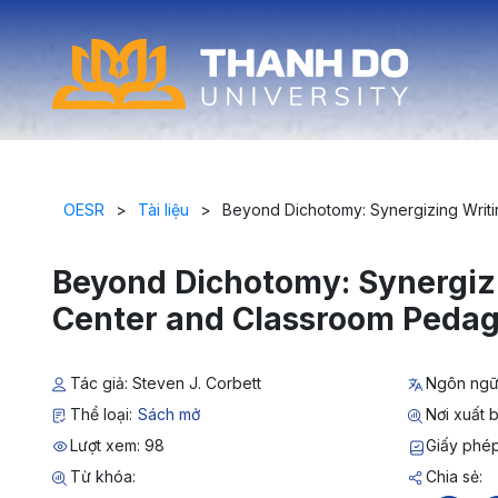
OESR
>
Tài liệu
>
Beyond Dichotomy: Synergizing Writ
Beyond Dichotomy: Synergiz
Center and Classroom Pedag
Tác giả: Steven J. Corbett
Ngôn ngữ
Thể loại:
Sách mở
Nơi xuất 
Lượt xem: 98
Giấy phé
Từ khóa:
Chia sẻ: