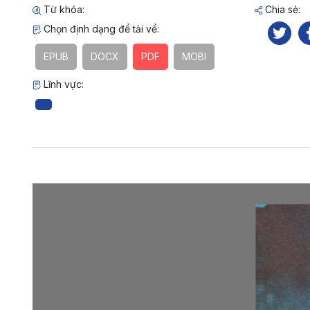
Từ khóa:
Chia sẻ:
Chọn định dạng để tải về:
EPUB
DOCX
PDF
MOBI
Lĩnh vực: