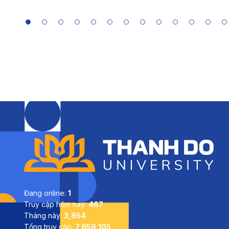
Đang online:
1
Truy cập hôm nay:
467
Tháng này:
3,854
Tổng truy cập:
7,659,105