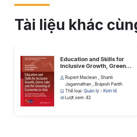
Tài liệu khác cùn
Education and Skills for
Inclusive Growth, Green
Jobs and the Greening of
Rupert Maclean , Shanti
Economies in Asia: Case
Jagannathan , Brajesh Panth
Study Summaries of India,
Thể loại:
Quản lý - Kinh tế
Indonesia, Sri Lanka and
Lượt xem: 42
Viet Nam