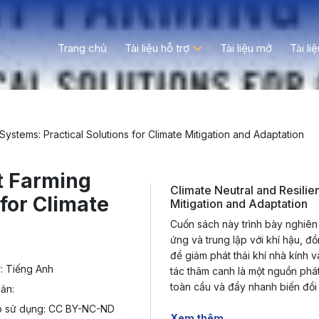
Trang chủ
Tài liệu hỗ trợ
Tài liệu mở
Tài li
Systems: Practical Solutions for Climate Mitigation and Adaptation
t Farming
Climate Neutral and Resilie
 for Climate
Mitigation and Adaptation
Cuốn sách này trình bày nghiên
ứng và trung lập với khí hậu, đ
để giảm phát thải khí nhà kính 
: Tiếng Anh
tác thâm canh là một nguồn phá
toàn cầu và đẩy nhanh biến đổi 
ản:
p sử dụng: CC BY-NC-ND
Xem thêm