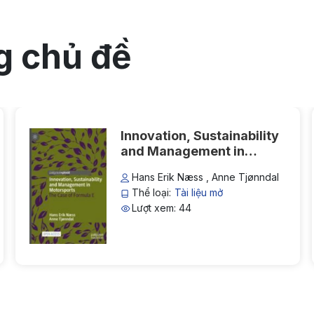
FAQs and issues please refer
to
DearFlip WordPress
Flipbook Plugin Help
g chủ đề
documentation.
Innovation, Sustainability
and Management in
Motorsports: The Case of
Hans Erik Næss , Anne Tjønndal
Formula E
Thể loại:
Tài liệu mở
Lượt xem: 44