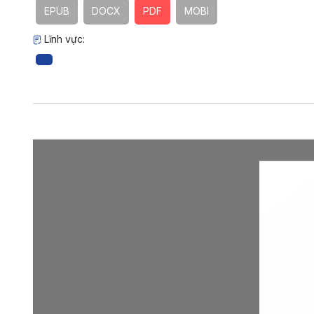
EPUB
DOCX
PDF
MOBI
Lĩnh vực: