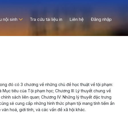
ệu nội sinh
Tra cứu tài liệu in
Liên hệ
Đăng nhập
rong đó có 3 chương về những chủ đề học thuật về tội phạm:
và Mục tiêu của Tội phạm học; Chương III: Lý thuyết chung về
 chính sách liên quan; Chương IV: Những lý thuyết đặc trưng
ũng sẽ cung cấp những hình thức phạm tội mang tính tiềm ẩn
văn hoá, giới tính, và các vấn đề xã hội khác.