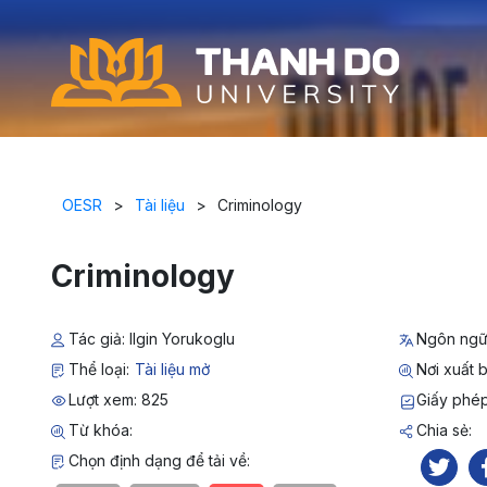
OESR
>
Tài liệu
>
Criminology
Criminology
Tác giả: Ilgin Yorukoglu
Ngôn ngữ
Thể loại:
Tài liệu mở
Nơi xuất b
Lượt xem: 825
Giấy phép
Từ khóa:
Chia sẻ:
Chọn định dạng để tải về: