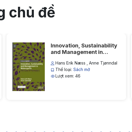
Flipbook Plugin Help
g chủ đề
documentation.
Innovation, Sustainability
and Management in
Motorsports: The Case of
Hans Erik Næss , Anne Tjønndal
Formula E
Thể loại:
Sách mở
Lượt xem: 46