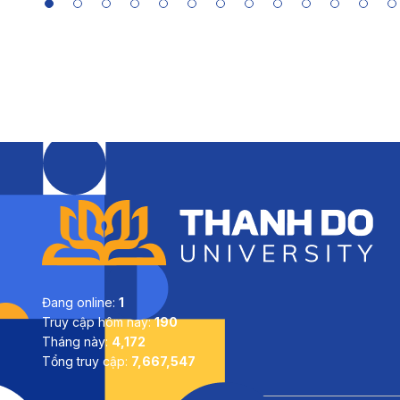
Đang online:
1
Truy cập hôm nay:
190
Tháng này:
4,172
Tổng truy cập:
7,667,547