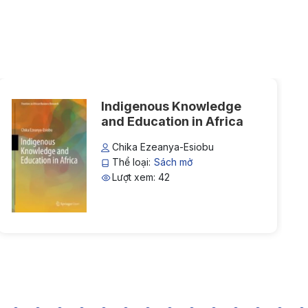
Indigenous Knowledge
and Education in Africa
Chika Ezeanya-Esiobu
Thể loại:
Sách mở
Lượt xem: 42