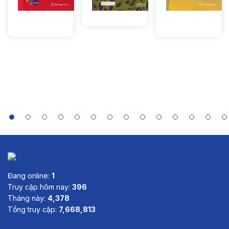
mở
loại:
, Brajesh
- Kinh tế
Lượt xem: 46
Greening
Formula E
Lượt xem:
Panth
Lượt xem: 43
of
757
Economies
in Asia:
Case Study
Summaries
of India,
Indonesia,
Sri Lanka
and Viet
Nam
Đang online:
1
Truy cập hôm nay:
396
Tháng này:
4,378
Tổng truy cập:
7,668,813