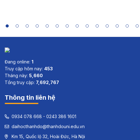
of India,
Indonesia,
Sri Lanka
and Viet
Nam
Đang online:
1
Truy cập hôm nay:
453
Tháng này:
5,660
Tổng truy cập:
7,692,767
Thông tin liên hệ
0934 078 668 - 0243 386 1601
daihocthanhdo@thanhdouni.edu.vn
Km 15, Quốc lộ 32, Hoài Đức, Hà Nội