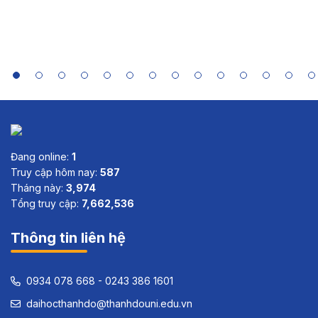
Summaries
of India,
Indonesia,
Sri Lanka
and Viet
Nam
Đang online:
1
Truy cập hôm nay:
587
Tháng này:
3,974
Tổng truy cập:
7,662,536
Thông tin liên hệ
0934 078 668 - 0243 386 1601
daihocthanhdo@thanhdouni.edu.vn