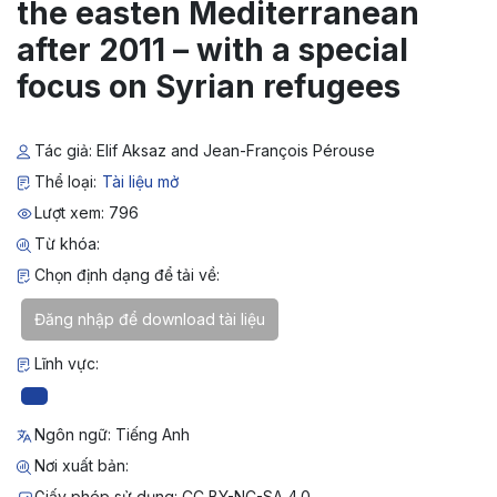
the easten Mediterranean
after 2011 – with a special
focus on Syrian refugees
Tác giả: Elif Aksaz and Jean-François Pérouse
Thể loại:
Tài liệu mở
Lượt xem: 796
Từ khóa:
Chọn định dạng để tải về:
Đăng nhập để download tài liệu
Lĩnh vực:
Ngôn ngữ: Tiếng Anh
Nơi xuất bản:
Giấy phép sử dụng: CC BY-NC-SA 4.0