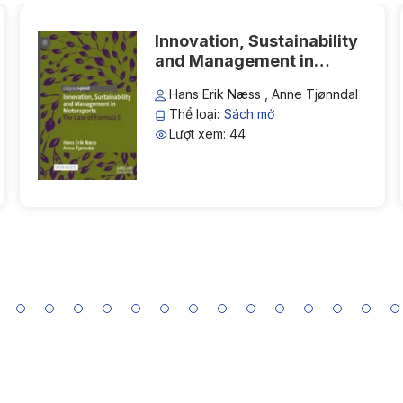
Innovation, Sustainability
and Management in
Motorsports: The Case of
Hans Erik Næss , Anne Tjønndal
Formula E
Thể loại:
Sách mở
Lượt xem: 44