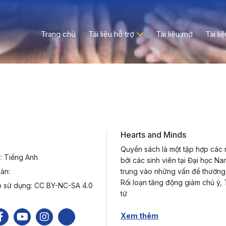
Trang chủ
Tài liệu hỗ trợ
Tài liệu mở
Tài li
Hearts and Minds
Quyển sách là một tập hợp các 
: Tiếng Anh
bởi các sinh viên tại Đại học 
ản:
trung vào những vấn đề thường 
Rối loạn tăng động giảm chú ý,
p sử dụng: CC BY-NC-SA 4.0
tử
Xem thêm