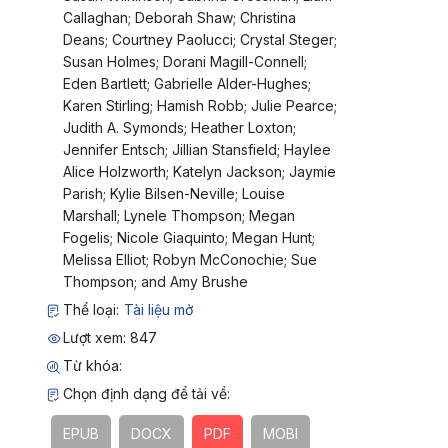
Callaghan; Deborah Shaw; Christina
Deans; Courtney Paolucci; Crystal Steger;
Susan Holmes; Dorani Magill-Connell;
Eden Bartlett; Gabrielle Alder-Hughes;
Karen Stirling; Hamish Robb; Julie Pearce;
Judith A. Symonds; Heather Loxton;
Jennifer Entsch; Jillian Stansfield; Haylee
Alice Holzworth; Katelyn Jackson; Jaymie
Parish; Kylie Bilsen-Neville; Louise
Marshall; Lynele Thompson; Megan
Fogelis; Nicole Giaquinto; Megan Hunt;
Melissa Elliot; Robyn McConochie; Sue
Thompson; and Amy Brushe
Thể loại:
Tài liệu mở
Lượt xem: 847
Từ khóa:
Chọn định dạng để tải về:
EPUB
DOCX
PDF
MOBI