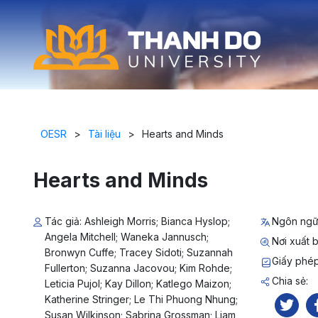
OESR
>
Tài liệu
>
Hearts and Minds
Hearts and Minds
Tác giả: Ashleigh Morris; Bianca Hyslop;
Ngôn ngữ
Angela Mitchell; Waneka Jannusch;
Nơi xuất b
Bronwyn Cuffe; Tracey Sidoti; Suzannah
Giấy phé
Fullerton; Suzanna Jacovou; Kim Rohde;
Chia sẻ:
Leticia Pujol; Kay Dillon; Katlego Maizon;
Katherine Stringer; Le Thi Phuong Nhung;
Susan Wilkinson; Sabrina Grossman; Liam