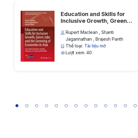
Education and Skills for
Inclusive Growth, Green
Jobs and the Greening of
Rupert Maclean , Shanti
Economies in Asia: Case
Jagannathan , Brajesh Panth
Study Summaries of India,
Thể loại:
Tài liệu mở
Indonesia, Sri Lanka and
Lượt xem: 40
Viet Nam