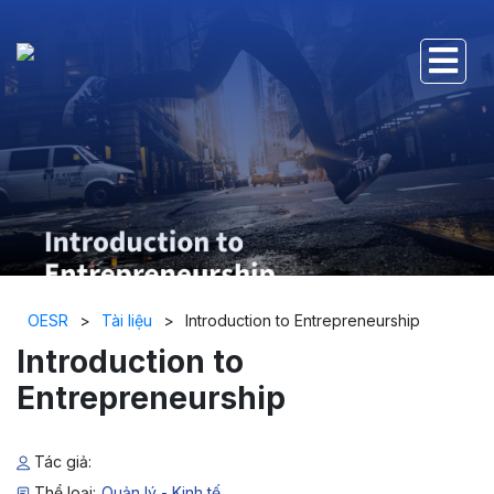
OESR
>
Tài liệu
>
Introduction to Entrepreneurship
Introduction to
Entrepreneurship
Tác giả:
Thể loại:
Quản lý - Kinh tế