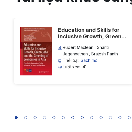
Education and Skills for
Inclusive Growth, Green
Jobs and the Greening of
Rupert Maclean , Shanti
Economies in Asia: Case
Jagannathan , Brajesh Panth
Study Summaries of India,
Thể loại:
Sách mở
Indonesia, Sri Lanka and
Lượt xem: 41
Viet Nam