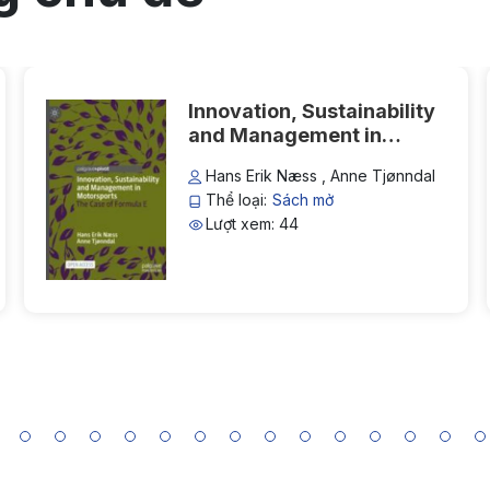
Innovation, Sustainability
and Management in
Motorsports: The Case of
Hans Erik Næss , Anne Tjønndal
Formula E
Thể loại:
Sách mở
Lượt xem: 44