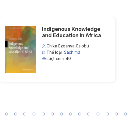
Indigenous Knowledge
and Education in Africa
Chika Ezeanya-Esiobu
Thể loại:
Sách mở
Lượt xem: 40