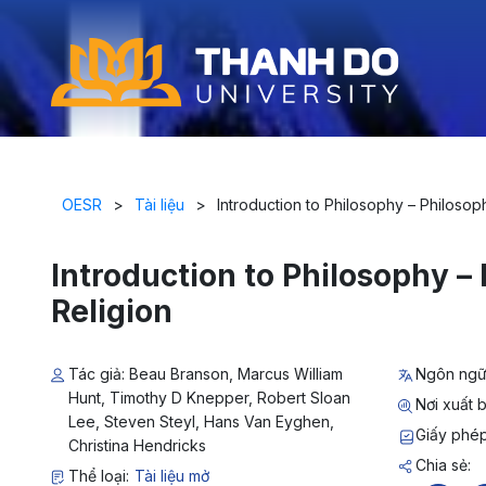
OESR
>
Tài liệu
>
Introduction to Philosophy – Philosop
Introduction to Philosophy –
Religion
Tác giả: Beau Branson, Marcus William
Ngôn ngữ
Hunt, Timothy D Knepper, Robert Sloan
Nơi xuất b
Lee, Steven Steyl, Hans Van Eyghen,
Giấy phép
Christina Hendricks
Chia sẻ:
Thể loại:
Tài liệu mở