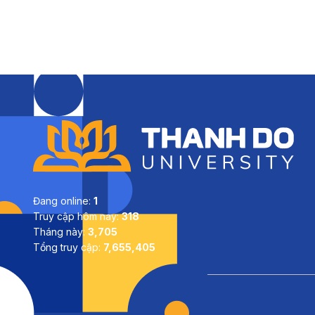
Đang online:
1
Truy cập hôm nay:
318
Tháng này:
3,705
Tổng truy cập:
7,655,405