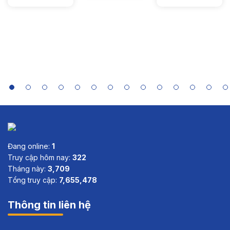
Economies
in Asia:
Case Study
Summaries
of India,
Indonesia,
Sri Lanka
and Viet
Nam
Đang online:
1
Truy cập hôm nay:
322
Tháng này:
3,709
Tổng truy cập:
7,655,478
Thông tin liên hệ