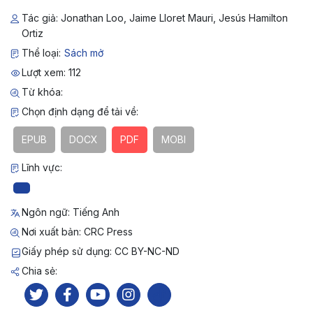
Tác giả: Jonathan Loo, Jaime Lloret Mauri, Jesús Hamilton
Ortiz
Thể loại:
Sách mở
Lượt xem: 112
Từ khóa:
Chọn định dạng để tải về:
EPUB
DOCX
PDF
MOBI
Lĩnh vực:
Ngôn ngữ: Tiếng Anh
Nơi xuất bản: CRC Press
Giấy phép sử dụng: CC BY-NC-ND
Chia sẻ: