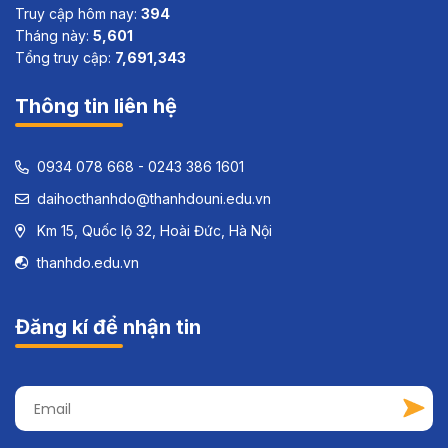
Greening
Formula E
Lượt xem:
Panth
Lượt xem: 45
of
758
Economies
in Asia:
Case Study
Summaries
of India,
Indonesia,
Sri Lanka
and Viet
Nam
Đang online:
1
Truy cập hôm nay:
394
Tháng này:
5,601
Tổng truy cập:
7,691,343
Thông tin liên hệ