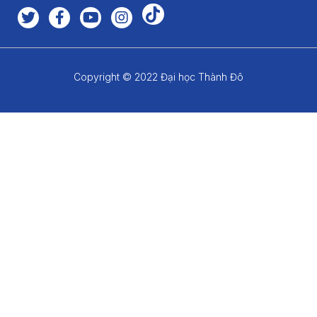
0934 078 668 - 0243 386 1601
daihocthanhdo@thanhdouni.edu.vn
Km 15, Quốc lộ 32, Hoài Đức, Hà Nội
thanhdo.edu.vn
Đăng kí để nhận tin
Copyright © 2022 Đại học Thành Đô