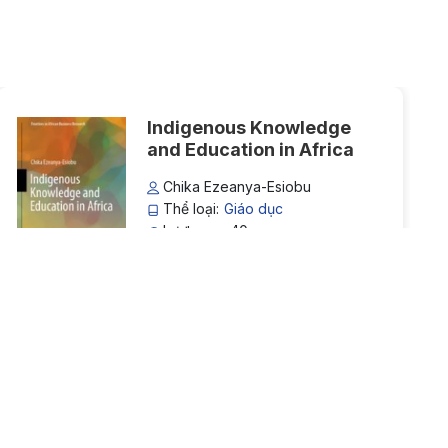
Indigenous Knowledge
and Education in Africa
Chika Ezeanya-Esiobu
Thể loại:
Giáo dục
Lượt xem: 40