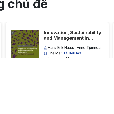
g chủ đề
documentation.
Innovation, Sustainability
and Management in
Motorsports: The Case of
Hans Erik Næss , Anne Tjønndal
Formula E
Thể loại:
Tài liệu mở
Lượt xem: 44