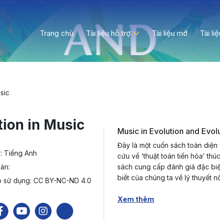
Trang chủ
Tài liệu hỗ trợ
Tài liệu mở
Tài li
sic
tion in Music
Music in Evolution and Evolu
Đây là một cuốn sách toàn diện 
: Tiếng Anh
cứu về ‘thuật toán tiến hóa’ th
ản:
sách cung cấp đánh giá đặc biệ
biết của chúng ta về lý thuyết n
p sử dụng: CC BY-NC-ND 4.0
Xem thêm