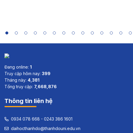
Summaries
of India,
Indonesia,
Sri Lanka
and Viet
Nam
Đang online:
1
Truy cập hôm nay:
399
Tháng này:
4,381
Tổng truy cập:
7,668,876
Thông tin liên hệ
0934 078 668 - 0243 386 1601
daihocthanhdo@thanhdouni.edu.vn