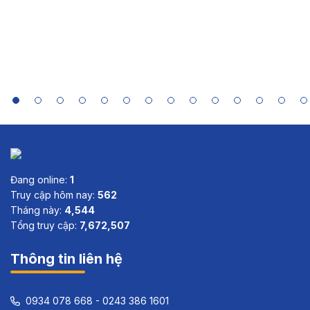
in Asia:
Case Study
Summaries
of India,
Indonesia,
Sri Lanka
and Viet
Nam
Đang online:
1
Truy cập hôm nay:
562
Tháng này:
4,544
Tổng truy cập:
7,672,507
Thông tin liên hệ
0934 078 668 - 0243 386 1601