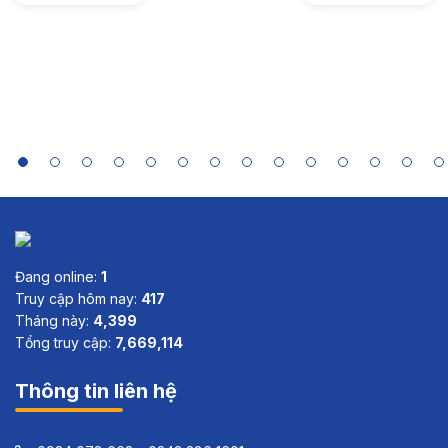
in Asia:
Case Study
Summaries
of India,
Indonesia,
Sri Lanka
and Viet
Nam
Đang online:
1
Truy cập hôm nay:
417
Tháng này:
4,399
Tổng truy cập:
7,669,114
Thông tin liên hệ