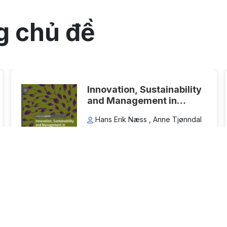
to
DearFlip WordPress
Flipbook Plugin Help
g chủ đề
documentation.
Innovation, Sustainability
and Management in
Motorsports: The Case of
Hans Erik Næss , Anne Tjønndal
Formula E
Thể loại:
Sách mở
Lượt xem: 49