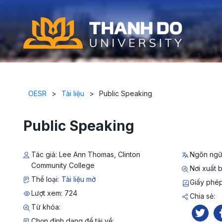
OESR
>
Tài liệu
>
Public Speaking
Public Speaking
Tác giả: Lee Ann Thomas, Clinton
Ngôn ngữ
Community College
Nơi xuất b
Thể loại:
Tài liệu mở
Giấy phép
Lượt xem: 724
Chia sẻ:
Từ khóa:
Chọn định dạng để tải về: