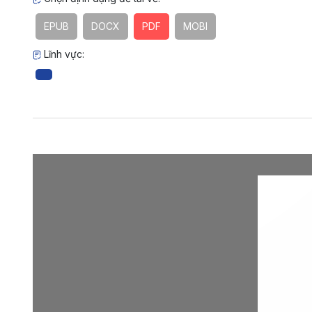
EPUB
DOCX
PDF
MOBI
Lĩnh vực: