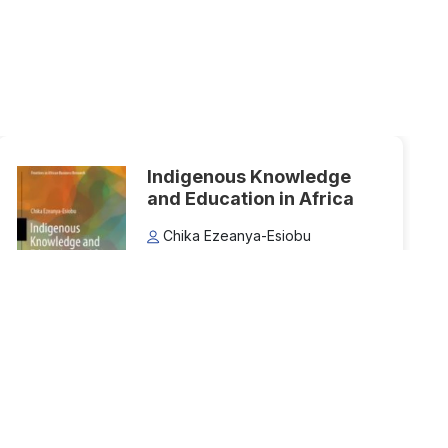
Indigenous Knowledge
and Education in Africa
Chika Ezeanya-Esiobu
Thể loại:
Tài liệu mở
Lượt xem: 44