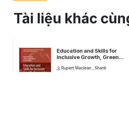
Tài liệu khác cùn
Education and Skills for
Inclusive Growth, Green
Jobs and the Greening of
Rupert Maclean , Shanti
Economies in Asia: Case
Jagannathan , Brajesh Panth
Study Summaries of India,
Thể loại:
Sách mở
Indonesia, Sri Lanka and
Lượt xem: 45
Viet Nam