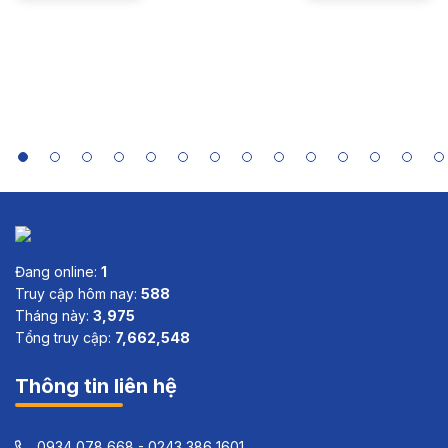
in Asia:
Case Study
Summaries
of India,
Indonesia,
Sri Lanka
and Viet
Nam
Đang online:
1
Truy cập hôm nay:
588
Tháng này:
3,975
Tổng truy cập:
7,662,548
Thông tin liên hệ
0934 078 668 - 0243 386 1601