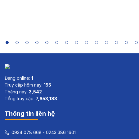
Case Study
Summaries
of India,
Indonesia,
Sri Lanka
and Viet
Nam
Đang online:
1
Truy cập hôm nay:
155
Tháng này:
3,542
Tổng truy cập:
7,653,183
Thông tin liên hệ
0934 078 668 - 0243 386 1601