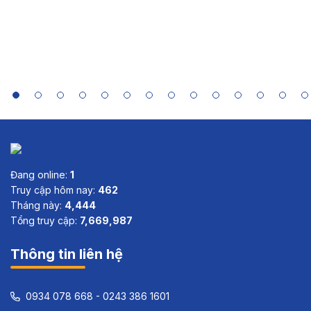
Case Study
Summaries
of India,
Indonesia,
Sri Lanka
and Viet
Nam
Đang online:
1
Truy cập hôm nay:
462
Tháng này:
4,444
Tổng truy cập:
7,669,987
Thông tin liên hệ
0934 078 668 - 0243 386 1601