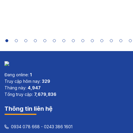
Case Study
Summaries
of India,
Indonesia,
Sri Lanka
and Viet
Nam
Đang online:
1
Truy cập hôm nay:
329
Tháng này:
4,947
Tổng truy cập:
7,679,836
Thông tin liên hệ
0934 078 668 - 0243 386 1601