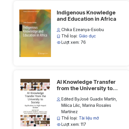
Indigenous Knowledge
and Education in Africa
Chika Ezeanya-Esiobu
Thể loại:
Giáo dục
Lượt xem: 76
AI Knowledge Transfer
from the University to
Society: Applications in
Edited ByJosé Guadix Martín,
High-Impact Sectors
Milica Lilic, Marina Rosales
Martínez
Thể loại:
Tài liệu mở
Lượt xem: 117