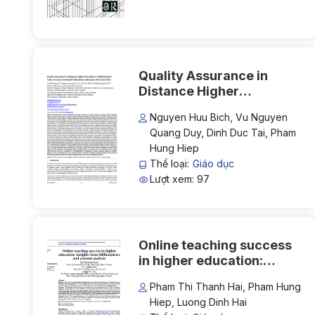
Quality Assurance in
Distance Higher
Education: A Bibliometric
Nguyen Huu Bich, Vu Nguyen
Study of Scopus-Indexed
Quang Duy, Dinh Duc Tai, Pham
Publications Between
Hung Hiep
1993 and 2024
Thể loại:
Giáo dục
Lượt xem: 97
Online teaching success
in higher education:
insights from
Pham Thi Thanh Hai, Pham Hung
bibliometrics and content
Hiep, Luong Dinh Hai
analysis