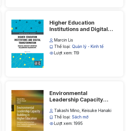
Higher Education
Institutions and Digital
Transformation: Building
Marcin Lis
University-Enterprise
Thể loại:
Quản lý - Kinh tế
Collaborative
Lượt xem: 119
Relationships
Environmental
Leadership Capacity
Building in Higher
Takashi Mino, Keisuke Hanaki
Education
Thể loại:
Sách mở
Lượt xem: 1995