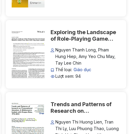
Exploring the Landscape
of Role-Playing Game
Research Through
Nguyen Thanh Long, Pham
Bibliometric Analysis
Hung Hiep, Amy Yeo Chu May,
From 1986 to 2023 Using
Tay Lee Chin
Scopus Database
Thể loại:
Giáo dục
Lượt xem: 94
Trends and Patterns of
Research on
Transnational Education:
Nguyen Thi Huong Lien, Tran
A Bibliometric Analysis
Thi Ly, Luu Phuong Thao, Luong
with Scopus Data, 1972–