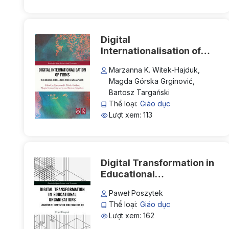
Digital
Internationalisation of
Firms: Strategies,
Marzanna K. Witek-Hajduk,
Challenges and Legal
Magda Górska Grginović,
Aspects
Bartosz Targański
Thể loại:
Giáo dục
Lượt xem: 113
Digital Transformation in
Educational
Organizations:
Paweł Poszytek
Leadership, Innovation
Thể loại:
Giáo dục
and Industry 4.0
Lượt xem: 162