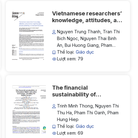
Vietnamese researchers’
knowledge, attitudes, and
practices regarding open
Nguyen Trung Thanh, Tran Thi
access publishing: a
Bich Ngoc, Nguyen Thai Binh
cross-sectional study
An, Bui Huong Giang, Pham
Hung Hiep
Thể loại:
Giáo dục
Lượt xem: 79
The financial
sustainability of
Vietnamese higher
Trinh Minh Thong, Nguyen Thi
education institutions:
Thu Ha, Pham Thi Oanh, Pham
unveiling the hidden
Hung Hiep
factors
Thể loại:
Giáo dục
Lượt xem: 69