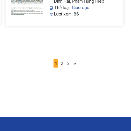
Dinh Hai, Pham Hung Hiep
2023
Thể loại:
Giáo dục
Lượt xem: 86
1
2
3
»