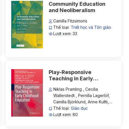
Community Education
and Neoliberalism
Camilla Fitzsimons
Thể loại:
Triết học và Tôn giáo
Lượt xem: 33
Play-Responsive
Teaching in Early
Childhood Education
Niklas Pramling , Cecilia
Wallerstedt , Pernilla Lagerlöf,
Camilla Björklund, Anne Kultti,
Hanna Palmér, Maria
Thể loại:
Giáo dục
Magnusson, Susanne Thulin,
Lượt xem: 80
Agneta Jonsson, Ingrid Pramling
Samuelsson