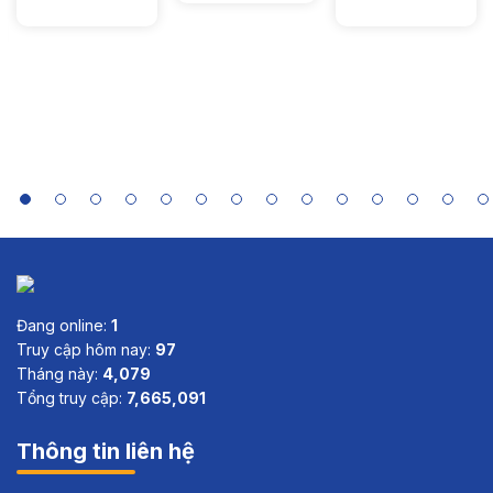
756
Economies
in Asia:
Case Study
Summaries
of India,
Indonesia,
Sri Lanka
and Viet
Nam
Đang online:
1
Truy cập hôm nay:
97
Tháng này:
4,079
Tổng truy cập:
7,665,091
Thông tin liên hệ