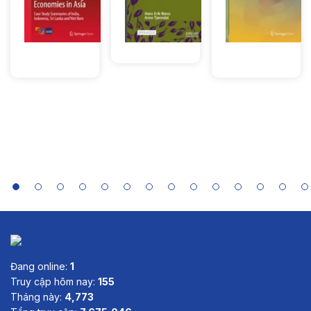
Thể
Tài
Shanti
Thể
Sách
Green Jobs
Motorsports:
loại:
liệu
Thể
Jagannathan
Sách
loại:
mở
and the
The Case of
mở
loại:
, Brajesh
mở
Lượt xem: 48
Greening
Formula E
Lượt xem:
Panth
Lượt xem: 43
of
757
Economies
in Asia:
Case Study
Summaries
of India,
Indonesia,
Sri Lanka
and Viet
Nam
Đang online:
1
Truy cập hôm nay:
155
Tháng này:
4,773