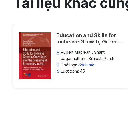
Tài liệu khác cùn
Education and Skills for
Inclusive Growth, Green
Jobs and the Greening of
Rupert Maclean , Shanti
Economies in Asia: Case
Jagannathan , Brajesh Panth
Study Summaries of India,
Thể loại:
Sách mở
Indonesia, Sri Lanka and
Lượt xem: 45
Viet Nam