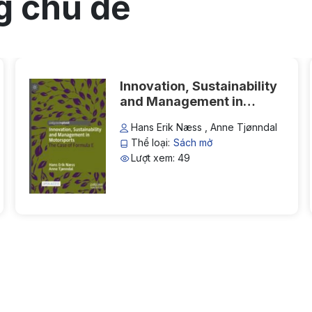
g chủ đề
documentation.
Innovation, Sustainability
and Management in
Motorsports: The Case of
Hans Erik Næss , Anne Tjønndal
Formula E
Thể loại:
Sách mở
Lượt xem: 49