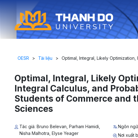
OESR
>
Tài liệu
>
Optimal, Integral, Likely Optimization
Optimal, Integral, Likely Opt
Integral Calculus, and Probab
Students of Commerce and t
Sciences
Tác giả: Bruno Belevan, Parham Hamidi,
Ngôn ngữ
Nisha Malhotra, Elyse Yeager
Nơi xuất b