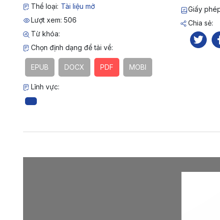
Thể loại:
Tài liệu mở
Giấy phé
Lượt xem: 506
Chia sẻ:
Từ khóa:
Chọn định dạng để tải về:
EPUB
DOCX
PDF
MOBI
Lĩnh vực: