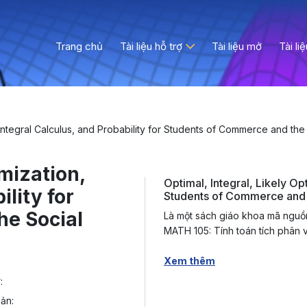
Trang chủ
Tài liệu hỗ trợ
Tài liệu mở
Tài li
, Integral Calculus, and Probability for Students of Commerce and th
imization,
Optimal, Integral, Likely Opt
ility for
Students of Commerce and 
he Social
Là một sách giáo khoa mã nguồn
MATH 105: Tính toán tích phân 
Xem thêm
:
ản: