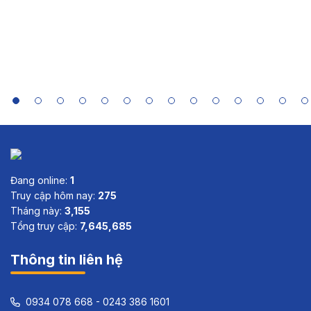
in Asia:
Case Study
Summaries
of India,
Indonesia,
Sri Lanka
and Viet
Nam
Đang online:
1
Truy cập hôm nay:
275
Tháng này:
3,155
Tổng truy cập:
7,645,685
Thông tin liên hệ
0934 078 668 - 0243 386 1601